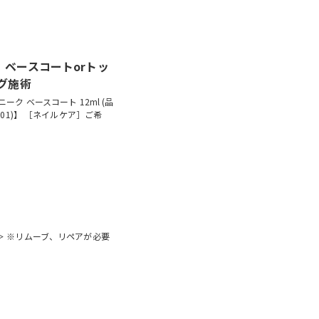
ベースコートorトッ
グ施術
ク ベースコート 12ml (品
6001)】 ［ネイルケア］ご希
＞ ※リムーブ、リペアが必要