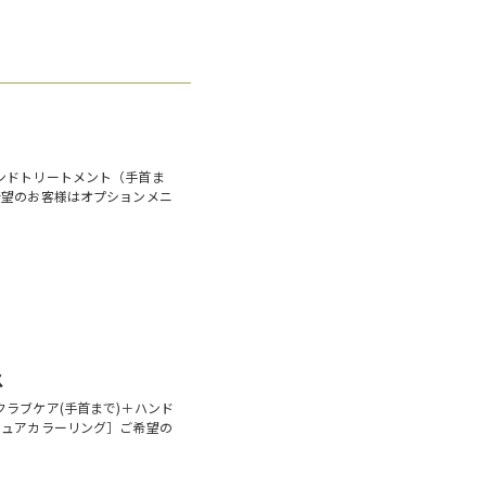
ンドトリートメント（手首ま
希望のお客様はオプションメニ
ス
ラブケア(手首まで)＋ハンド
キュアカラーリング］ご希望の